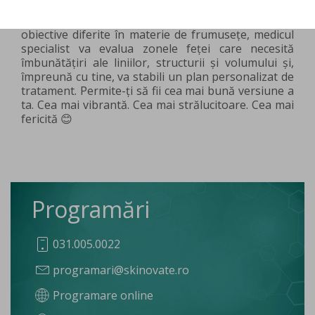
Pentru că suntem diferiți și avem nevoi, viziuni și
obiective diferite în materie de frumusețe, medicul
specialist va evalua zonele feței care necesită
îmbunătățiri ale liniilor, structurii și volumului și,
împreună cu tine, va stabili un plan personalizat de
tratament. Permite-ți să fii cea mai bună versiune a
ta. Cea mai vibrantă. Cea mai strălucitoare. Cea mai
fericită 😊
Programări
031.005.0022
programari@skinovate.ro
Programare online