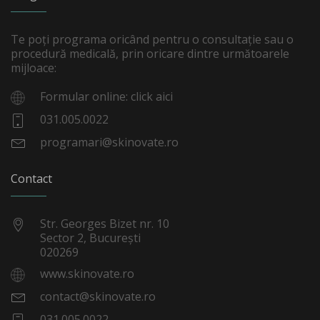
Te poți programa oricând pentru o consultație sau o
procedură medicală, prin oricare dintre următoarele
mijloace:
Formular online: click aici
031.005.0022
programari@skinovate.ro
Contact
Str. Georges Bizet nr. 10
Sector 2, București
020269
www.skinovate.ro
contact@skinovate.ro
031.005.0022