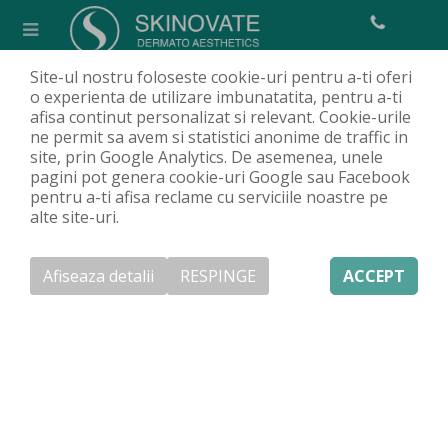
Site-ul nostru foloseste cookie-uri pentru a-ti oferi
Acidul hialuronic
o experienta de utilizare imbunatatita, pentru a-ti
afisa continut personalizat si relevant. Cookie-urile
Acasa
Clinică
Articole
Despre estetică
Acidul hialuronic
/
/
/
/
ne permit sa avem si statistici anonime de traffic in
site, prin Google Analytics. De asemenea, unele
pagini pot genera cookie-uri Google sau Facebook
Acid hialuronic – ce este, beneficii, întrebuințări,
pentru a-ti afisa reclame cu serviciile noastre pe
moduri de utilizare
alte site-uri.
Din punct de vedere științific, acidul hialuronic este
o substanță prezentă în organism, în principal la
Afiseaza detalii
RESPINGE
ACCEPT
nivelul articulațiilor, al țesutului conjunctiv și al
ochilor. Din punct de vedere chimic, acidul
hialuronic este un glicozaminoglican anionic,
nesulfatat. Din punct de vedere estetic, acidul
hialuronic este substanța care transformă pielea
într-o versiune mai hidratată, mai sănătoasă și mai
radiantă. Acidul hialuronic nu este un acid în același
sens precum acizii salicilic sau glicolic, care exfoliază
celulele moarte ale pielii. Acidul hialuronic nu