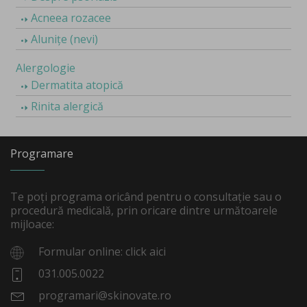
Acneea rozacee
Alunițe (nevi)
Alergologie
Dermatita atopică
Rinita alergică
Programare
Te poți programa oricând pentru o consultație sau o
procedură medicală, prin oricare dintre următoarele
mijloace:
Formular online: click aici
031.005.0022
programari@skinovate.ro