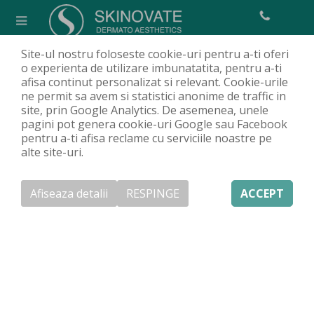
Site-ul nostru foloseste cookie-uri pentru a-ti oferi
Cearcăne: sfaturi eficiente pentru
o experienta de utilizare imbunatatita, pentru a-ti
afisa continut personalizat si relevant. Cookie-urile
prevenirea lor
ne permit sa avem si statistici anonime de traffic in
Acasa
Clinică
Articole
Despre estetică
Cearcăne: sfaturi
/
/
/
/
site, prin Google Analytics. De asemenea, unele
pagini pot genera cookie-uri Google sau Facebook
eficiente pentru prevenirea lor
pentru a-ti afisa reclame cu serviciile noastre pe
alte site-uri.
Afiseaza detalii
RESPINGE
ACCEPT