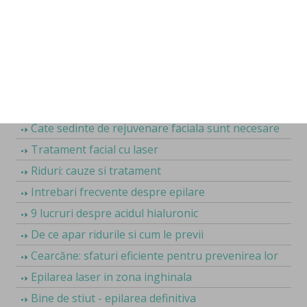
Top 7 beneficii Morpheus pentru rejuvenare ten
Blefaroplastie laser pentru riduri ochi
Santuri nazogeniene adanci: 3 optiuni de corectie
Microneedling vs Laser CO2 pentru rejuvenare
ten
Corectie riduri fine vs profunde
Cate sedinte de rejuvenare faciala sunt necesare
Tratament facial cu laser
Riduri: cauze si tratament
Intrebari frecvente despre epilare
9 lucruri despre acidul hialuronic
De ce apar ridurile si cum le previi
Cearcăne: sfaturi eficiente pentru prevenirea lor
Epilarea laser in zona inghinala
Bine de stiut - epilarea definitiva