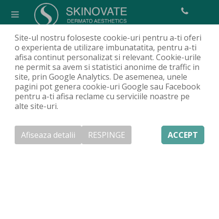
Site-ul nostru foloseste cookie-uri pentru a-ti oferi
Programări și contact
o experienta de utilizare imbunatatita, pentru a-ti
afisa continut personalizat si relevant. Cookie-urile
Acasa
Contact
Programări și contact
/
/
ne permit sa avem si statistici anonime de traffic in
site, prin Google Analytics. De asemenea, unele
pagini pot genera cookie-uri Google sau Facebook
pentru a-ti afisa reclame cu serviciile noastre pe
Programări telefonice
alte site-uri.
031.005.0022
Afiseaza detalii
RESPINGE
ACCEPT
E-mail programări
programari@skinovate.ro