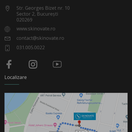
Str. Georges Bizet nr. 10
Sector 2, București
020269
www.skinovate.ro
contact@skinovate.ro
031.005.0022
Localizare