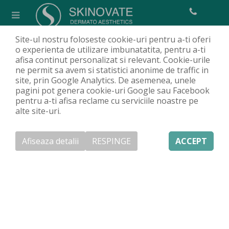
Site-ul nostru foloseste cookie-uri pentru a-ti oferi
Dermatoscopie digitală
o experienta de utilizare imbunatatita, pentru a-ti
afisa continut personalizat si relevant. Cookie-urile
Acasa
Servicii
Consultație și investigații
Dermatologie
/
/
/
/
ne permit sa avem si statistici anonime de traffic in
Dermatoscopie digitală
site, prin Google Analytics. De asemenea, unele
pagini pot genera cookie-uri Google sau Facebook
pentru a-ti afisa reclame cu serviciile noastre pe
alte site-uri.
Ce este dermatoscopia digitală și
de ce să alegi o consultație
dermatoscopică?
Afiseaza detalii
RESPINGE
ACCEPT
Dermatoscopia digitală este una dintre cele mai
moderne și mai exacte metode de a detecta schimbările
apărute în leziunile cutanate, în special alunițe cu risc
de malignizare. Aceste alunițe (nevi) pot duce la apariția
melanomului, de aceea monitorizarea lor este deosebit
de importantă. Leziunile pigmentare trebuie observate
cu atenție, în special atunci când există asimetrii,