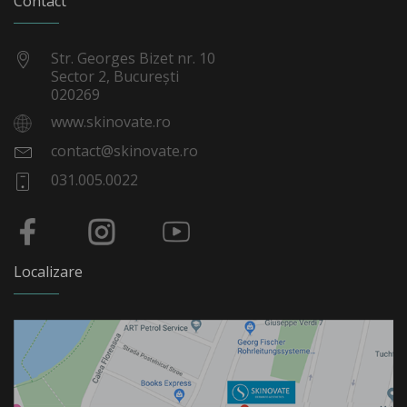
Contact
Str. Georges Bizet nr. 10
Sector 2, București
020269
www.skinovate.ro
contact@skinovate.ro
031.005.0022
Localizare