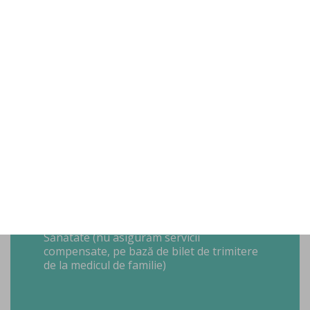
Util despre
programări
Prima vizită în clinică este întotdeauna
reprezentată de o consultație. În funcție de
concluziile discuției cu medicul dermatolog
și de specificul afecțiunii tratate sau
procedurii estetice, consultația poate fi
urmată de proceduri medicale în aceeași
sesiune sau cu programarea unei ședințe
ulterioare.
Pentru a putea asigura cele mai bune
condiții de diagnostic și tratament pentru
pacienții noștri, clinica Skinovate nu
lucrează cu Casa Națională de Asigurări de
Sănătate (nu asigurăm servicii
compensate, pe bază de bilet de trimitere
de la medicul de familie)