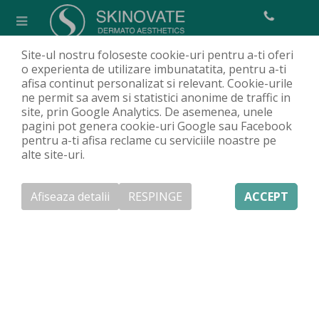
Site-ul nostru foloseste cookie-uri pentru a-ti oferi
Blefaroplastie laser
o experienta de utilizare imbunatatita, pentru a-ti
afisa continut personalizat si relevant. Cookie-urile
Acasa
Servicii
Proceduri estetice
Rejuvenarea tenului
/
/
/
/
ne permit sa avem si statistici anonime de traffic in
Blefaroplastie laser
site, prin Google Analytics. De asemenea, unele
pagini pot genera cookie-uri Google sau Facebook
pentru a-ti afisa reclame cu serviciile noastre pe
alte site-uri.
Afiseaza detalii
RESPINGE
ACCEPT