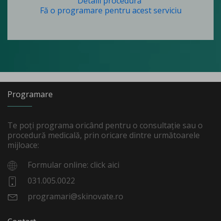
Detalii procedură
Fă o programare pentru acest serviciu
Programare
Te poți programa oricând pentru o consultație sau o
procedură medicală, prin oricare dintre următoarele
mijloace:
Formular online: click aici
031.005.0022
programari@skinovate.ro