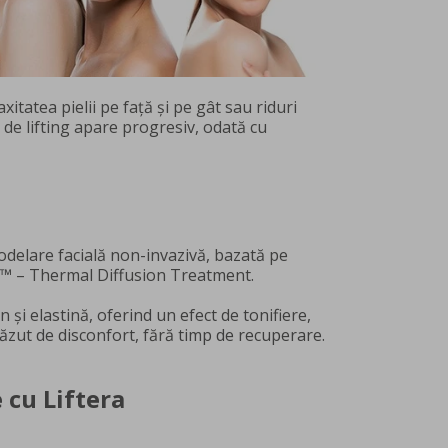
itatea pielii pe față și pe gât sau riduri
ul de lifting apare progresiv, odată cu
modelare facială non-invazivă, bazată pe
DT™ – Thermal Diffusion Treatment.
și elastină, oferind un efect de tonifiere,
 scăzut de disconfort, fără timp de recuperare.
 cu Liftera