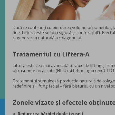
Dacă te confrunți cu pierderea volumului pomeților, lax
fine, Liftera este soluția sigură și confortabilă. Efect
regenerarea naturală a colagenului.
Tratamentul cu Liftera-A
Liftera este cea mai avansată terapie de lifting și re
ultrasunete focalizate (HIFU) și tehnologia unică T
Tratamentul stimulează producția naturală de colagen 
redefinire și lifting facial – fără bisturiu, cu un nivel
Zonele vizate și efectele obținute
Reducerea bărbiei duble (gușei)