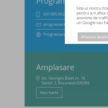
Programări
Site-ul nostru fol
pentru a-ti afisa 
031.005.0022
anonime de traffi
uri Google sau Fac
programari@skinovate.ro
Programare online
Afiseaza detalii
Amplasare
Str. Georges Bizet nr. 10
Sector 2, București 020269
Vezi harta