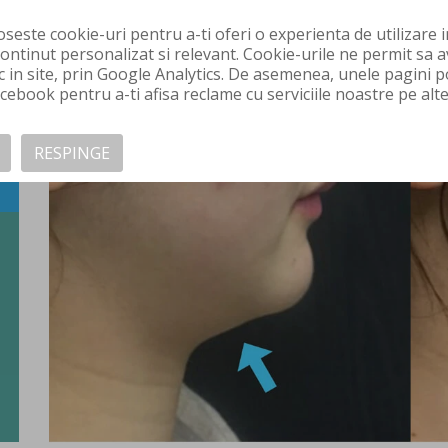
Prin acțiunea precisă în profunzime (la 7 mm, 10 mm
oseste cookie-uri pentru a-ti oferi o experienta de utilizare
contribuie la remodelarea armonioasă a conturulu
continut personalizat si relevant. Cookie-urile ne permit sa av
c in site, prin Google Analytics. De asemenea, unele pagini 
ebook pentru a-ti afisa reclame cu serviciile noastre pe alte 
RESPINGE