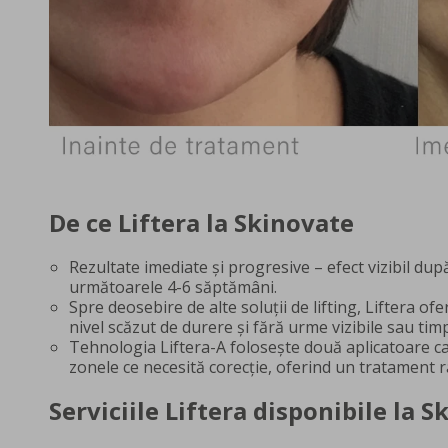
De ce Liftera la Skinovate
Rezultate imediate și progresive – efect vizibil du
următoarele 4-6 săptămâni.
Spre deosebire de alte soluții de lifting, Liftera of
nivel scăzut de durere și fără urme vizibile sau ti
Tehnologia Liftera-A folosește două aplicatoare ca
zonele ce necesită corecție, oferind un tratament ra
Serviciile Liftera disponibile la 