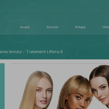
Acasă
Servicii
Echipa
Clin
area tenului
Tratament Liftera-A
/