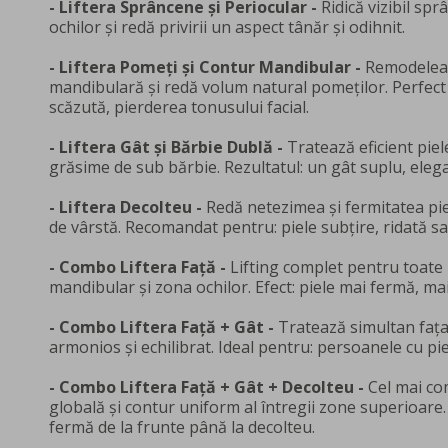
- Liftera Sprâncene și Periocular -
Ridică vizibil spr
ochilor și redă privirii un aspect tânăr și odihnit.
- Liftera Pomeți și Contur Mandibular -
Remodelează
mandibulară și redă volum natural pomeților. Perfect 
scăzută, pierderea tonusului facial.
- Liftera Gât și Bărbie Dublă -
Tratează eficient piel
grăsime de sub bărbie. Rezultatul: un gât suplu, elega
- Liftera Decolteu -
Redă netezimea și fermitatea piel
de vârstă. Recomandat pentru: piele subțire, ridată sa
- Combo Liftera Față -
Lifting complet pentru toate 
mandibular și zona ochilor. Efect: piele mai fermă, mai 
- Combo Liftera Față + Gât -
Tratează simultan fața
armonios și echilibrat. Ideal pentru: persoanele cu piel
- Combo Liftera Față + Gât + Decolteu -
Cel mai co
globală și contur uniform al întregii zone superioare. Efe
fermă de la frunte până la decolteu.