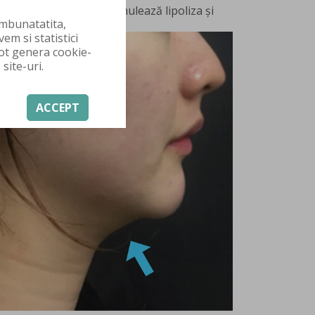
 și 13 mm), Liftera stimulează lipoliza și
 imbunatatita,
i mandibular.
em si statistici
pot genera cookie-
site-uri.
ACCEPT