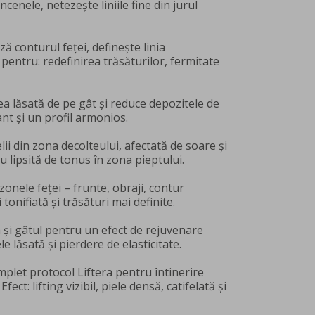
âncenele, netezește liniile fine din jurul
 conturul feței, definește linia
pentru: redefinirea trăsăturilor, fermitate
ea lăsată de pe gât și reduce depozitele de
nt și un profil armonios.
ii din zona decolteului, afectată de soare și
u lipsită de tonus în zona pieptului.
zonele feței – frunte, obraji, contur
tonifiată și trăsături mai definite.
 și gâtul pentru un efect de rejuvenare
e lăsată și pierdere de elasticitate.
mplet protocol Liftera pentru întinerire
ct: lifting vizibil, piele densă, catifelată și