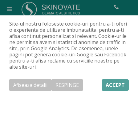
Site-ul nostru foloseste cookie-uri pentru a-ti oferi
Augmentare buze cu acid
o experienta de utilizare imbunatatita, pentru a-ti
afisa continut personalizat si relevant. Cookie-urile
hialuronic
ne permit sa avem si statistici anonime de traffic in
Acasa
Servicii
Proceduri estetice
Injectare cu acid hialuronic
/
/
/
/
site, prin Google Analytics. De asemenea, unele
pagini pot genera cookie-uri Google sau Facebook
Augmentare buze cu acid hialuronic
pentru a-ti afisa reclame cu serviciile noastre pe
alte site-uri.
Afiseaza detalii
RESPINGE
ACCEPT