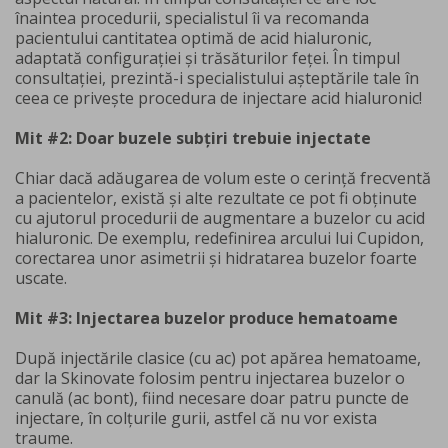
înaintea procedurii, specialistul îi va recomanda
pacientului cantitatea optimă de acid hialuronic,
adaptată configurației și trăsăturilor feței. În timpul
consultației, prezintă-i specialistului așteptările tale în
ceea ce privește procedura de injectare acid hialuronic!
Mit #2: Doar buzele subțiri trebuie injectate
Chiar dacă adăugarea de volum este o cerință frecventă
a pacientelor, există și alte rezultate ce pot fi obținute
cu ajutorul procedurii de augmentare a buzelor cu acid
hialuronic. De exemplu, redefinirea arcului lui Cupidon,
corectarea unor asimetrii și hidratarea buzelor foarte
uscate.
Mit #3: Injectarea buzelor produce hematoame
După injectările clasice (cu ac) pot apărea hematoame,
dar la Skinovate folosim pentru injectarea buzelor o
canulă (ac bont), fiind necesare doar patru puncte de
injectare, în colțurile gurii, astfel că nu vor exista
traume.