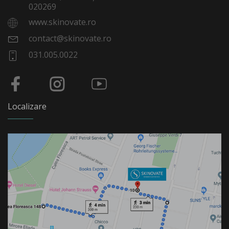
020269
www.skinovate.ro
contact@skinovate.ro
031.005.0022
Localizare