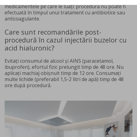
înainte de tratament. Informați medicul despre toate
medicamentele pe care le luați: procedura nu poate fi
efectuată în timpul unui tratament cu antibiotice sau
anticoagulante.
Care sunt recomandările post-
procedură în cazul injectării buzelor cu
acid hialuronic?
Evitați consumul de alcool și AINS (paracetamol,
ibuprofen), efortul fizic prelungit timp de 48 ore. Nu
aplicați machiaj obișnuit timp de 12 ore. Consumați
multe lichide (preferabil 1,5-2 litri de apă) timp de 48
ore după procedură.