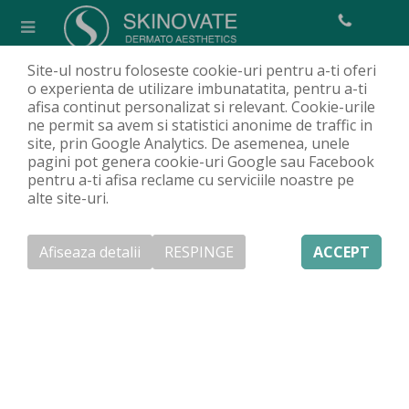
Site-ul nostru foloseste cookie-uri pentru a-ti oferi
Remodelare mandibulă cu acid
o experienta de utilizare imbunatatita, pentru a-ti
afisa continut personalizat si relevant. Cookie-urile
hialuronic
ne permit sa avem si statistici anonime de traffic in
Acasa
Servicii
Proceduri estetice
Injectare cu acid hialuronic
/
/
/
/
site, prin Google Analytics. De asemenea, unele
pagini pot genera cookie-uri Google sau Facebook
Remodelare mandibulă cu acid hialuronic
pentru a-ti afisa reclame cu serviciile noastre pe
alte site-uri.
Afiseaza detalii
RESPINGE
ACCEPT