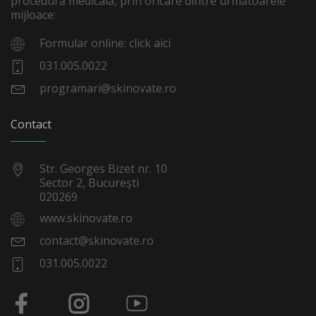
procedură medicală, prin oricare dintre următoarele
mijloace:
Formular online: click aici
031.005.0022
programari@skinovate.ro
Contact
Str. Georges Bizet nr. 10
Sector 2, București
020269
www.skinovate.ro
contact@skinovate.ro
031.005.0022