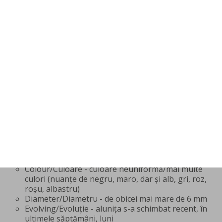
Diagnosticarea melanomului
Pentru diagnosticul diferențial între o aluniță
comună și melanom, dermatologul urmărește un
algoritm clinic care se numește ABCDE.
Asymmetry/Asimetrie
Border/Contur - conturul este neregulat,
imprecis delimitat
Colour/Culoare - culoare neuniformă/mai multe
culori (nuanțe de negru, maro, dar și alb, gri, roz,
roșu, albastru)
Diameter/Diametru - de obicei mai mare de 6 mm
Evolving/Evoluție - alunița s-a schimbat recent, în
ultimele săptămâni, luni