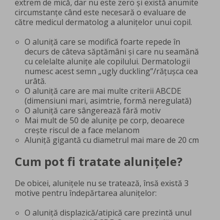
extrem de mică, dar nu este zero și există anumite
circumstanțe când este necesară o evaluare de
către medicul dermatolog a alunițelor unui copil.
O aluniță care se modifică foarte repede în
decurs de câteva săptămâni și care nu seamănă
cu celelalte alunițe ale copilului. Dermatologii
numesc acest semn „ugly duckling”/rățușca cea
urâtă.
O aluniță care are mai multe criterii ABCDE
(dimensiuni mari, asimtrie, formă neregulată)
O aluniță care sângerează fără motiv
Mai mult de 50 de alunițe pe corp, deoarece
crește riscul de a face melanom
Aluniță gigantă cu diametrul mai mare de 20 cm
Cum pot fi tratate alunițele?
De obicei, alunițele nu se tratează, însă există 3
motive pentru îndepărtarea alunițelor:
O aluniță displazică/atipică care prezintă unul