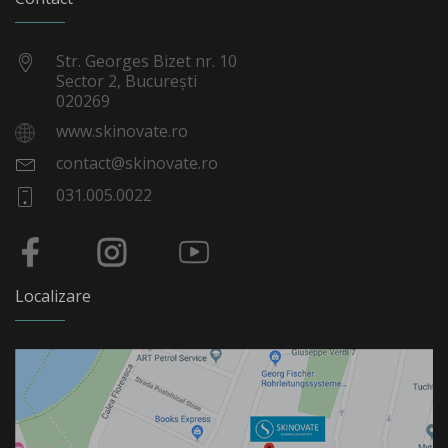
Str. Georges Bizet nr. 10
Sector 2, București
020269
www.skinovate.ro
contact@skinovate.ro
031.005.0022
Localizare