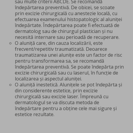
sau multe criterii ABCDE. Se recomandă
îndepărtarea preventivă. De obicei, se scoate
prin excizie chirurgicală cu anestezie locală, cu
efectuarea examenului histopatologic al aluniței
îndepărtate. Îndepărtarea poate fi efectuată de
dermatolog sau de chirurgul plastician și nu
necesită internare sau perioadă de recuperare.
O aluniță care, din cauza localizării, este
frecvent/repetitiv traumatizată. Deoarece
traumatizarea unei alunițe este un factor de risc
pentru transformarea sa, se recomandă
îndepărtarea preventivă. Se poate îndepărta prin
excizie chirurgicală sau cu laserul, în funcție de
localizarea și aspectul aluniței.
O aluniță inestetică. Alunițele se pot îndepărta și
din considerente estetice, prin excizie
chirurgicală sau excizie laser. Împreună cu
dermatologul se va discuta metoda de
îndepărtare pentru a obține cele mai sigure și
estetice rezultate.