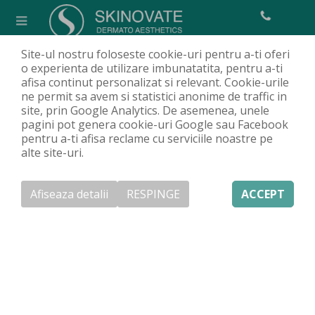
Site-ul nostru foloseste cookie-uri pentru a-ti oferi
Alunițe (nevi)
o experienta de utilizare imbunatatita, pentru a-ti
afisa continut personalizat si relevant. Cookie-urile
Acasa
Clinică
Articole
Bolile de piele
Alunițe (nevi)
/
/
/
/
ne permit sa avem si statistici anonime de traffic in
site, prin Google Analytics. De asemenea, unele
pagini pot genera cookie-uri Google sau Facebook
pentru a-ti afisa reclame cu serviciile noastre pe
alte site-uri.
Afiseaza detalii
RESPINGE
ACCEPT