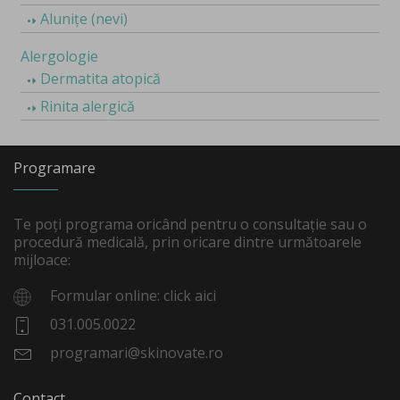
Alunițe (nevi)
Alergologie
Dermatita atopică
Rinita alergică
Programare
Te poți programa oricând pentru o consultație sau o
procedură medicală, prin oricare dintre următoarele
mijloace:
Formular online: click aici
031.005.0022
programari@skinovate.ro
Contact