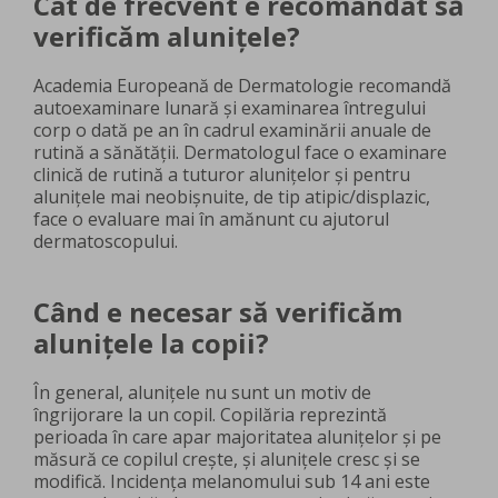
Cât de frecvent e recomandat să
verificăm alunițele?
Academia Europeană de Dermatologie recomandă
autoexaminare lunară și examinarea întregului
corp o dată pe an în cadrul examinării anuale de
rutină a sănătății. Dermatologul face o examinare
clinică de rutină a tuturor alunițelor și pentru
alunițele mai neobișnuite, de tip atipic/displazic,
face o evaluare mai în amănunt cu ajutorul
dermatoscopului.
Când e necesar să verificăm
alunițele la copii?
În general, alunițele nu sunt un motiv de
îngrijorare la un copil. Copilăria reprezintă
perioada în care apar majoritatea alunițelor și pe
măsură ce copilul crește, și alunițele cresc și se
modifică. Incidența melanomului sub 14 ani este