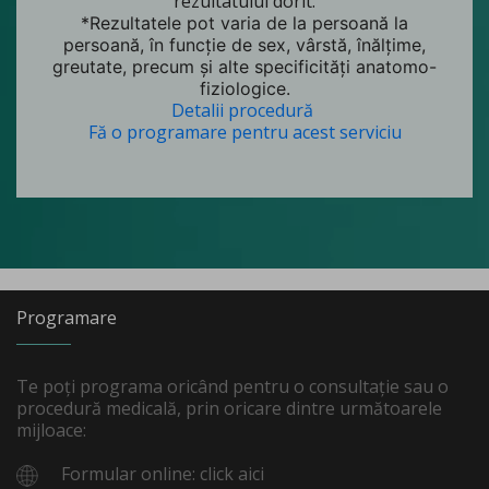
rezultatului dorit.
*Rezultatele pot varia de la persoană la
persoană, în funcție de sex, vârstă, înălțime,
greutate, precum și alte specificități anatomo-
fiziologice.
Detalii procedură
Fă o programare pentru acest serviciu
Programare
Te poți programa oricând pentru o consultație sau o
procedură medicală, prin oricare dintre următoarele
mijloace:
Formular online: click aici