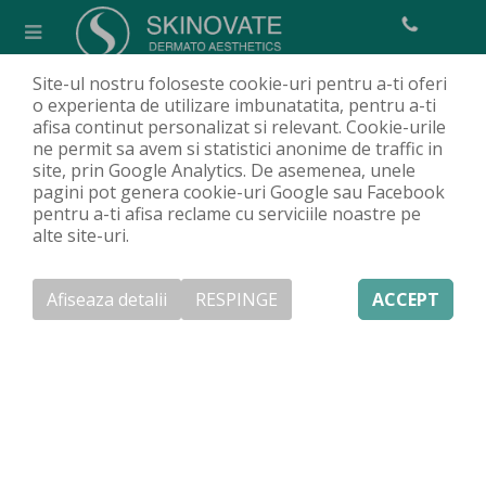
Site-ul nostru foloseste cookie-uri pentru a-ti oferi
Tratarea cicatricilor
o experienta de utilizare imbunatatita, pentru a-ti
afisa continut personalizat si relevant. Cookie-urile
Acasa
Servicii
Corecturi estetice
Tratament cicatrici și vergeturi
/
/
/
ne permit sa avem si statistici anonime de traffic in
Tratarea cicatricilor
/
site, prin Google Analytics. De asemenea, unele
pagini pot genera cookie-uri Google sau Facebook
pentru a-ti afisa reclame cu serviciile noastre pe
De fiecare dată când la nivelul pielii intervine o traumă
alte site-uri.
(diverse răniri, intervenții chirurgicale, arsuri, acnee,
varicelă, etc.) procesul de vindecare va lăsa în urmă un
semn, o cicatrice. Sunt foarte mulți factori care
Afiseaza detalii
RESPINGE
ACCEPT
influențează modul cum se cicatrizează pielea unei
persoane: adâncimea și dimensiunile rănii/intervenției
chirurgicale, localizare, tipul pielii, predispoziție
genetică, sex, etnicitate, vârstă, îngrijirea posttraumă. O
cicatrizare proastă poate să ducă la cicatrici vizibile,
care deranjează din punct de vedere estetic și
funcțional.
Clinica Skinovate oferă tratamente sigure și eficiente