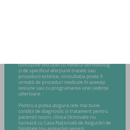
Util despre
programări
Prima vizită în clinică este întotdeauna
reprezentată de o consultație. În funcție de
concluziile discuției cu medicul dermatolog
și de specificul afecțiunii tratate sau
procedurii estetice, consultația poate fi
urmată de proceduri medicale în aceeași
sesiune sau cu programarea unei ședințe
ulterioare.
Pentru a putea asigura cele mai bune
condiții de diagnostic și tratament pentru
pacienții noștri, clinica Skinovate nu
lucrează cu Casa Națională de Asigurări de
Sănătate (nu asigurăm servicii