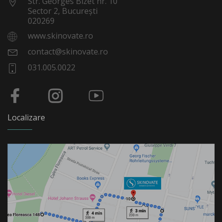
Str. Georges Bizet nr. 10
Sector 2, București
020269
www.skinovate.ro
contact@skinovate.ro
031.005.0022
Localizare