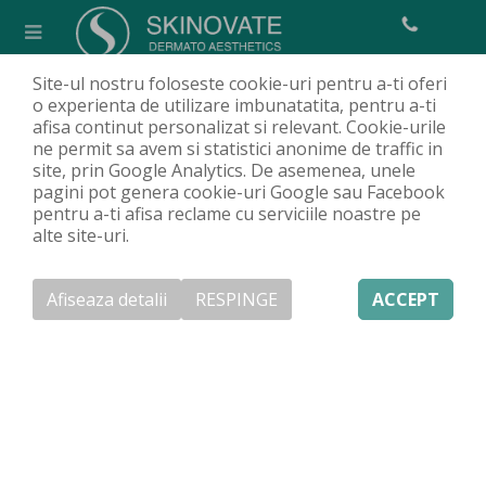
Site-ul nostru foloseste cookie-uri pentru a-ti oferi
Despre lipoame
o experienta de utilizare imbunatatita, pentru a-ti
afisa continut personalizat si relevant. Cookie-urile
Acasa
Clinică
Articole
Bolile de piele
Despre lipoame
/
/
/
/
ne permit sa avem si statistici anonime de traffic in
site, prin Google Analytics. De asemenea, unele
pagini pot genera cookie-uri Google sau Facebook
pentru a-ti afisa reclame cu serviciile noastre pe
alte site-uri.
Afiseaza detalii
RESPINGE
ACCEPT