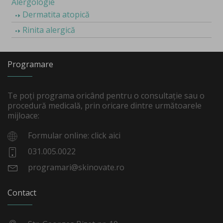
Alergologie
Dermatita atopică
Rinita alergică
Programare
Te poți programa oricând pentru o consultație sau o
procedură medicală, prin oricare dintre următoarele
mijloace:
Formular online: click aici
031.005.0022
programari@skinovate.ro
Contact